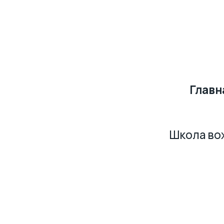
Главная
О нас
Направления
Главная
Школа вожатых