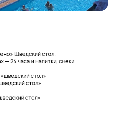
ено» Шведский стол.
х — 24 часа и напитки, снеки
 – «шведский стол»
 «шведский стол»
р
 «шведский стол»