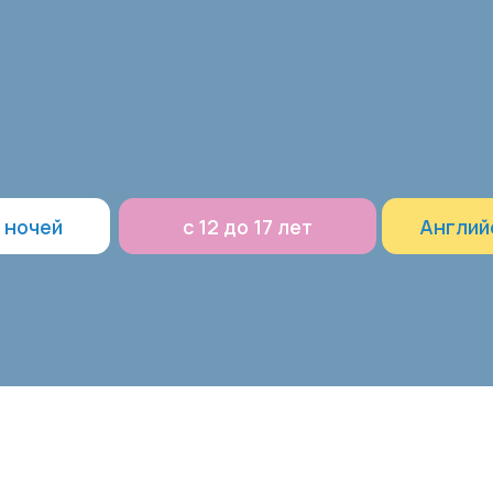
й
с 12 до 17 лет
Английский + море